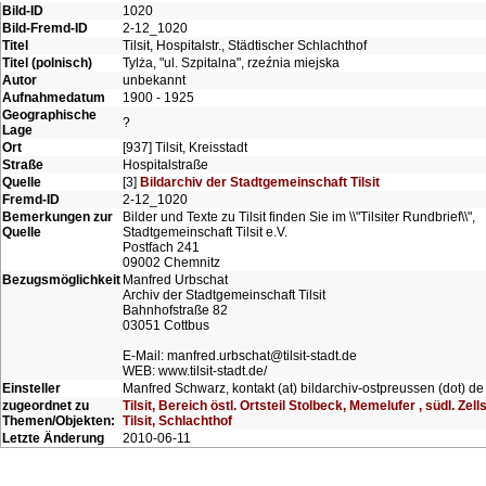
Bild-ID
1020
Bild-Fremd-ID
2-12_1020
Titel
Tilsit, Hospitalstr., Städtischer Schlachthof
Titel (polnisch)
Tylża, "ul. Szpitalna", rzeźnia miejska
Autor
unbekannt
Aufnahmedatum
1900 - 1925
Geographische
?
Lage
Ort
[937] Tilsit, Kreisstadt
Straße
Hospitalstraße
Quelle
[3]
Bildarchiv der Stadtgemeinschaft Tilsit
Fremd-ID
2-12_1020
Bemerkungen zur
Bilder und Texte zu Tilsit finden Sie im \\"Tilsiter Rundbrief\\",
Quelle
Stadtgemeinschaft Tilsit e.V.
Postfach 241
09002 Chemnitz
Bezugsmöglichkeit
Manfred Urbschat
Archiv der Stadtgemeinschaft Tilsit
Bahnhofstraße 82
03051 Cottbus
E-Mail: manfred.urbschat@tilsit-stadt.de
WEB: www.tilsit-stadt.de/
Einsteller
Manfred Schwarz, kontakt (at) bildarchiv-ostpreussen (dot) de
zugeordnet zu
Tilsit, Bereich östl. Ortsteil Stolbeck, Memelufer , südl. Zel
Themen/Objekten:
Tilsit, Schlachthof
Letzte Änderung
2010-06-11