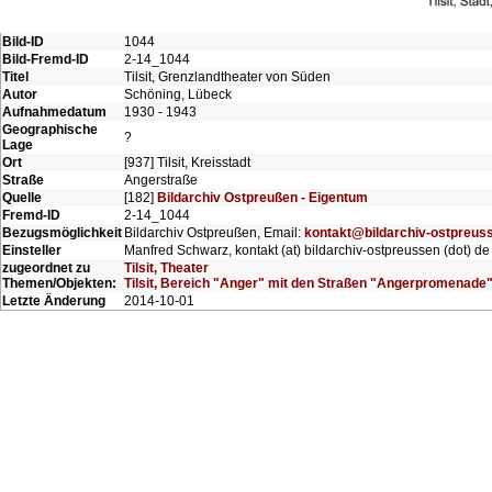
Bild-ID
1044
Bild-Fremd-ID
2-14_1044
Titel
Tilsit, Grenzlandtheater von Süden
Autor
Schöning, Lübeck
Aufnahmedatum
1930 - 1943
Geographische
?
Lage
Ort
[937] Tilsit, Kreisstadt
Straße
Angerstraße
Quelle
[182]
Bildarchiv Ostpreußen - Eigentum
Fremd-ID
2-14_1044
Bezugsmöglichkeit
Bildarchiv Ostpreußen, Email:
kontakt@bildarchiv-ostpreus
Einsteller
Manfred Schwarz, kontakt (at) bildarchiv-ostpreussen (dot) de
zugeordnet zu
Tilsit, Theater
Themen/Objekten:
Tilsit, Bereich "Anger" mit den Straßen "Angerpromenad
Letzte Änderung
2014-10-01