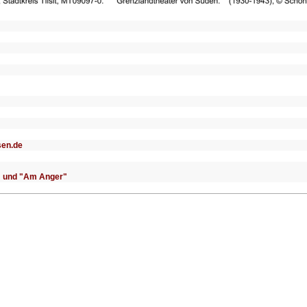
sen.de
e" und "Am Anger"