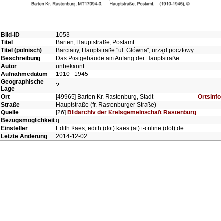
Bild-ID
1053
Titel
Barten, Hauptstraße, Postamt
Titel (polnisch)
Barciany, Hauptstraße "ul. Główna", urząd pocztowy
Beschreibung
Das Postgebäude am Anfang der Hauptstraße.
Autor
unbekannt
Aufnahmedatum
1910 - 1945
Geographische
?
Lage
Ort
[49965] Barten Kr. Rastenburg, Stadt
Ortsinfo
Straße
Hauptstraße (fr. Rastenburger Straße)
Quelle
[26]
Bildarchiv der Kreisgemeinschaft Rastenburg
Bezugsmöglichkeit
q
Einsteller
Edith Kaes, edith (dot) kaes (at) t-online (dot) de
Letzte Änderung
2014-12-02