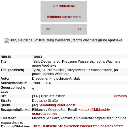
Zur Bildsuche
Bildinfos ausblenden
<<
>>
Bild-ID
10883
Titel
Tilsit, Deutsche Str. Kreuzung Wasserstr., rechts Wächters
grüne Apotheke
Titel (polnisch)
Tylża, "ul. Niemiecka", skrzyżowanie z Wasserstraße, po
prawej apteka Wächtera
Autor
Dresdener Photochrom-Anstalt
Aufnahmedatum
1900 - 1914
Geographische
?
Lage
Ort
[937] Tilsit, Kreisstadt
Ortsinfo
Straße
Deutsche Straße
Quelle
[92]
Sammlung Peter Joost
Bezugsmöglichkeit
Bildarchiv Ostpreußen, Email:
kontakt@bildarchiv-
ostpreussen.de
Einsteller
Manfred Schwarz, kontakt (at) bildarchiv-ostpreussen (dot) de
zugeordnet zu
Tilsit, Deutsche Str. zwischen Wasserstr. und Packhofstr.
Themen/Objekten: