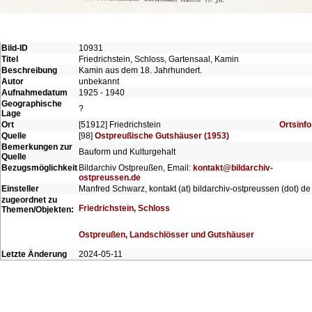
Bild-ID
10931
Titel
Friedrichstein, Schloss, Gartensaal, Kamin
Beschreibung
Kamin aus dem 18. Jahrhundert.
Autor
unbekannt
Aufnahmedatum
1925 - 1940
Geographische
?
Lage
Ort
[51912] Friedrichstein
Ortsinfo
Quelle
[98]
Ostpreußische Gutshäuser (1953)
Bemerkungen zur
Bauform und Kulturgehalt
Quelle
Bezugsmöglichkeit
Bildarchiv Ostpreußen, Email:
kontakt@bildarchiv-
ostpreussen.de
Einsteller
Manfred Schwarz, kontakt (at) bildarchiv-ostpreussen (dot) de
zugeordnet zu
Friedrichstein, Schloss
Themen/Objekten:
Ostpreußen, Landschlösser und Gutshäuser
Letzte Änderung
2024-05-11