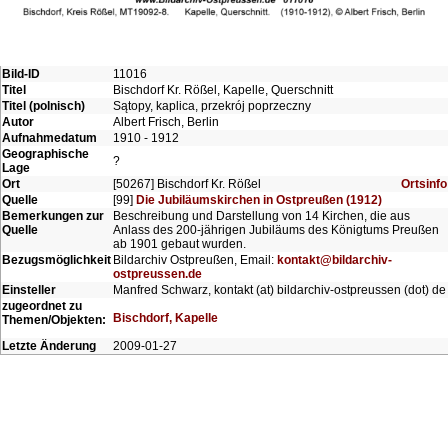
Bild-ID
11016
Titel
Bischdorf Kr. Rößel, Kapelle, Querschnitt
Titel (polnisch)
Sątopy, kaplica, przekrój poprzeczny
Autor
Albert Frisch, Berlin
Aufnahmedatum
1910 - 1912
Geographische
?
Lage
Ort
[50267] Bischdorf Kr. Rößel
Ortsinfo
Quelle
[99]
Die Jubiläumskirchen in Ostpreußen (1912)
Bemerkungen zur
Beschreibung und Darstellung von 14 Kirchen, die aus
Quelle
Anlass des 200-jährigen Jubiläums des Königtums Preußen
ab 1901 gebaut wurden.
Bezugsmöglichkeit
Bildarchiv Ostpreußen, Email:
kontakt@bildarchiv-
ostpreussen.de
Einsteller
Manfred Schwarz, kontakt (at) bildarchiv-ostpreussen (dot) de
zugeordnet zu
Bischdorf, Kapelle
Themen/Objekten:
Letzte Änderung
2009-01-27