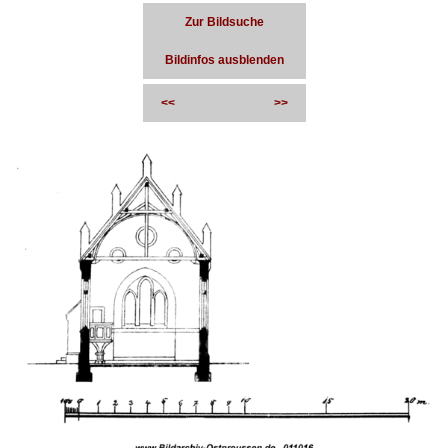
Zur Bildsuche
Bildinfos ausblenden
<<
>>