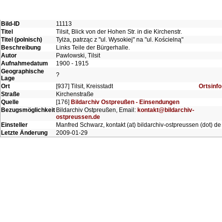
Bild-ID
11113
Titel
Tilsit, Blick von der Hohen Str. in die Kirchenstr.
Titel (polnisch)
Tylża, patrząc z "ul. Wysokiej" na "ul. Kościelną"
Beschreibung
Links Teile der Bürgerhalle.
Autor
Pawlowski, Tilsit
Aufnahmedatum
1900 - 1915
Geographische
?
Lage
Ort
[937] Tilsit, Kreisstadt
Ortsinfo
Straße
Kirchenstraße
Quelle
[176]
Bildarchiv Ostpreußen - Einsendungen
Bezugsmöglichkeit
Bildarchiv Ostpreußen, Email:
kontakt@bildarchiv-
ostpreussen.de
Einsteller
Manfred Schwarz, kontakt (at) bildarchiv-ostpreussen (dot) de
Letzte Änderung
2009-01-29