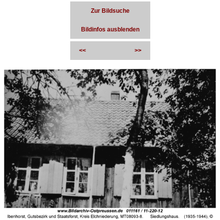
Zur Bildsuche
Bildinfos ausblenden
<<
>>