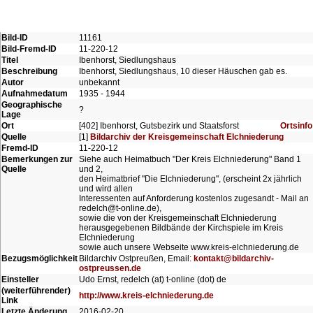
Bild-ID
11161
Bild-Fremd-ID
11-220-12
Titel
Ibenhorst, Siedlungshaus
Beschreibung
Ibenhorst, Siedlungshaus, 10 dieser Häuschen gab es.
Autor
unbekannt
Aufnahmedatum
1935 - 1944
Geographische
?
Lage
Ort
[402] Ibenhorst, Gutsbezirk und Staatsforst
Ortsinfo
Quelle
[1]
Bildarchiv der Kreisgemeinschaft Elchniederung
Fremd-ID
11-220-12
Bemerkungen zur
Siehe auch Heimatbuch "Der Kreis Elchniederung" Band 1
Quelle
und 2,
den Heimatbrief "Die Elchniederung", (erscheint 2x jährlich
und wird allen
Interessenten auf Anforderung kostenlos zugesandt - Mail an
redelch@t-online.de),
sowie die von der Kreisgemeinschaft Elchniederung
herausgegebenen Bildbände der Kirchspiele im Kreis
Elchniederung
sowie auch unsere Webseite www.kreis-elchniederung.de
Bezugsmöglichkeit
Bildarchiv Ostpreußen, Email:
kontakt@bildarchiv-
ostpreussen.de
Einsteller
Udo Ernst, redelch (at) t-online (dot) de
(weiterführender)
http://www.kreis-elchniederung.de
Link
Letzte Änderung
2016-02-20