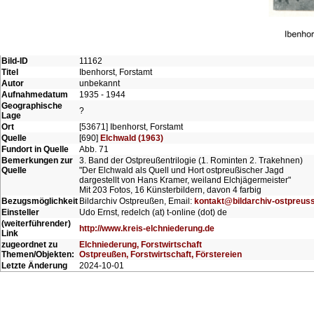
Bild-ID
11162
Titel
Ibenhorst, Forstamt
Autor
unbekannt
Aufnahmedatum
1935 - 1944
Geographische
?
Lage
Ort
[53671] Ibenhorst, Forstamt
Quelle
[690]
Elchwald (1963)
Fundort in Quelle
Abb. 71
Bemerkungen zur
3. Band der Ostpreußentrilogie (1. Rominten 2. Trakehnen)
Quelle
"Der Elchwald als Quell und Hort ostpreußischer Jagd
dargestellt von Hans Kramer, weiland Elchjägermeister"
Mit 203 Fotos, 16 Künsterbildern, davon 4 farbig
Bezugsmöglichkeit
Bildarchiv Ostpreußen, Email:
kontakt@bildarchiv-ostpreus
Einsteller
Udo Ernst, redelch (at) t-online (dot) de
(weiterführender)
http://www.kreis-elchniederung.de
Link
zugeordnet zu
Elchniederung, Forstwirtschaft
Themen/Objekten:
Ostpreußen, Forstwirtschaft, Förstereien
Letzte Änderung
2024-10-01