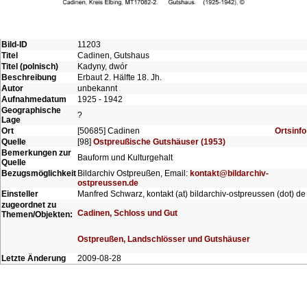
Bild-ID
11203
Titel
Cadinen, Gutshaus
Titel (polnisch)
Kadyny, dwór
Beschreibung
Erbaut 2. Hälfte 18. Jh.
Autor
unbekannt
Aufnahmedatum
1925 - 1942
Geographische
?
Lage
Ort
[50685] Cadinen
Ortsinfo
Quelle
[98]
Ostpreußische Gutshäuser (1953)
Bemerkungen zur
Bauform und Kulturgehalt
Quelle
Bezugsmöglichkeit
Bildarchiv Ostpreußen, Email:
kontakt@bildarchiv-
ostpreussen.de
Einsteller
Manfred Schwarz, kontakt (at) bildarchiv-ostpreussen (dot) de
zugeordnet zu
Cadinen, Schloss und Gut
Themen/Objekten:
Ostpreußen, Landschlösser und Gutshäuser
Letzte Änderung
2009-08-28