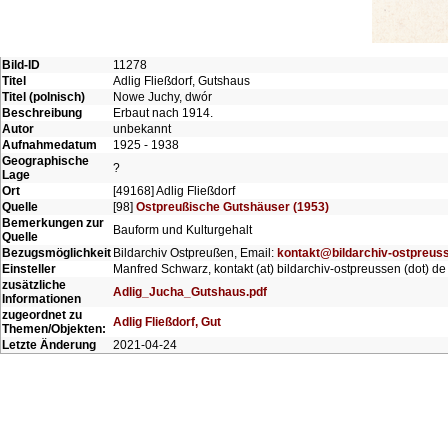
Bild-ID
11278
Titel
Adlig Fließdorf, Gutshaus
Titel (polnisch)
Nowe Juchy, dwór
Beschreibung
Erbaut nach 1914.
Autor
unbekannt
Aufnahmedatum
1925 - 1938
Geographische
?
Lage
Ort
[49168] Adlig Fließdorf
Quelle
[98]
Ostpreußische Gutshäuser (1953)
Bemerkungen zur
Bauform und Kulturgehalt
Quelle
Bezugsmöglichkeit
Bildarchiv Ostpreußen, Email:
kontakt@bildarchiv-ostpreus
Einsteller
Manfred Schwarz, kontakt (at) bildarchiv-ostpreussen (dot) de
zusätzliche
Adlig_Jucha_Gutshaus.pdf
Informationen
zugeordnet zu
Adlig Fließdorf, Gut
Themen/Objekten:
Letzte Änderung
2021-04-24