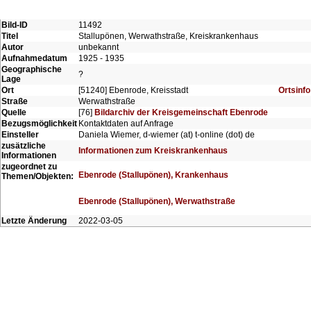
Bild-ID
11492
Titel
Stallupönen, Werwathstraße, Kreiskrankenhaus
Autor
unbekannt
Aufnahmedatum
1925 - 1935
Geographische
?
Lage
Ort
[51240] Ebenrode, Kreisstadt
Ortsinfo
Straße
Werwathstraße
Quelle
[76]
Bildarchiv der Kreisgemeinschaft Ebenrode
Bezugsmöglichkeit
Kontaktdaten auf Anfrage
Einsteller
Daniela Wiemer, d-wiemer (at) t-online (dot) de
zusätzliche
Informationen zum Kreiskrankenhaus
Informationen
zugeordnet zu
Ebenrode (Stallupönen), Krankenhaus
Themen/Objekten:
Ebenrode (Stallupönen), Werwathstraße
Letzte Änderung
2022-03-05