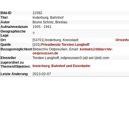
Bild-ID
11592
Titel
Insterburg, Bahnhof
Autor
Bruno Scholz, Breslau
Aufnahmedatum
1935 - 1941
Geographische
?
Lage
Ort
[53701] Insterburg, Kreisstadt
Ortsinfo
Quelle
[101]
Privatbesitz Torsten Langhoff
Bezugsmöglichkeit
Bildarchiv Ostpreußen, Email:
kontakt@bildarchiv-
ostpreussen.de
Einsteller
Torsten Langhoff, ostpreussen3 (at) aol (dot) com
zugeordnet zu
Insterburg, Bahnhof und Eisenbahn
Themen/Objekten:
Letzte Änderung
2013-02-07