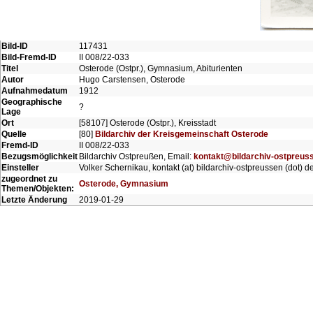
Bild-ID
117431
Bild-Fremd-ID
II 008/22-033
Titel
Osterode (Ostpr.), Gymnasium, Abiturienten
Autor
Hugo Carstensen, Osterode
Aufnahmedatum
1912
Geographische
?
Lage
Ort
[58107] Osterode (Ostpr.), Kreisstadt
Quelle
[80]
Bildarchiv der Kreisgemeinschaft Osterode
Fremd-ID
II 008/22-033
Bezugsmöglichkeit
Bildarchiv Ostpreußen, Email:
kontakt@bildarchiv-ostpreus
Einsteller
Volker Schernikau, kontakt (at) bildarchiv-ostpreussen (dot) d
zugeordnet zu
Osterode, Gymnasium
Themen/Objekten:
Letzte Änderung
2019-01-29