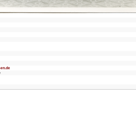
sen.de
e