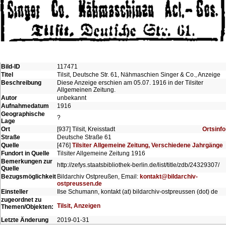
Bild-ID
117471
Titel
Tilsit, Deutsche Str. 61, Nähmaschien Singer & Co., Anzeige
Beschreibung
Diese Anzeige erschien am 05.07. 1916 in der Tilsiter
Allgemeinen Zeitung.
Autor
unbekannt
Aufnahmedatum
1916
Geographische
?
Lage
Ort
[937] Tilsit, Kreisstadt
Ortsinfo
Straße
Deutsche Straße 61
Quelle
[476]
Tilsiter Allgemeine Zeitung, Verschiedene Jahrgänge
Fundort in Quelle
Tilsiter Allgemeine Zeitung 1916
Bemerkungen zur
http://zefys.staatsbibliothek-berlin.de/list/title/zdb/24329307/
Quelle
Bezugsmöglichkeit
Bildarchiv Ostpreußen, Email:
kontakt@bildarchiv-
ostpreussen.de
Einsteller
Ilse Schumann, kontakt (at) bildarchiv-ostpreussen (dot) de
zugeordnet zu
Tilsit, Anzeigen
Themen/Objekten:
Letzte Änderung
2019-01-31