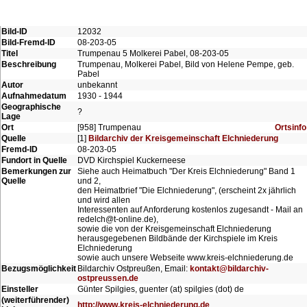
Bild-ID
12032
Bild-Fremd-ID
08-203-05
Titel
Trumpenau 5 Molkerei Pabel, 08-203-05
Beschreibung
Trumpenau, Molkerei Pabel, Bild von Helene Pempe, geb.
Pabel
Autor
unbekannt
Aufnahmedatum
1930 - 1944
Geographische
?
Lage
Ort
[958] Trumpenau
Ortsinfo
Quelle
[1]
Bildarchiv der Kreisgemeinschaft Elchniederung
Fremd-ID
08-203-05
Fundort in Quelle
DVD Kirchspiel Kuckerneese
Bemerkungen zur
Siehe auch Heimatbuch "Der Kreis Elchniederung" Band 1
Quelle
und 2,
den Heimatbrief "Die Elchniederung", (erscheint 2x jährlich
und wird allen
Interessenten auf Anforderung kostenlos zugesandt - Mail an
redelch@t-online.de),
sowie die von der Kreisgemeinschaft Elchniederung
herausgegebenen Bildbände der Kirchspiele im Kreis
Elchniederung
sowie auch unsere Webseite www.kreis-elchniederung.de
Bezugsmöglichkeit
Bildarchiv Ostpreußen, Email:
kontakt@bildarchiv-
ostpreussen.de
Einsteller
Günter Spilgies, guenter (at) spilgies (dot) de
(weiterführender)
http://www.kreis-elchniederung.de