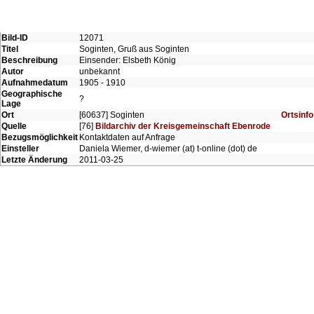
Bild-ID
12071
Titel
Soginten, Gruß aus Soginten
Beschreibung
Einsender: Elsbeth König
Autor
unbekannt
Aufnahmedatum
1905 - 1910
Geographische
?
Lage
Ort
[60637] Soginten
Ortsinfo
Quelle
[76]
Bildarchiv der Kreisgemeinschaft Ebenrode
Bezugsmöglichkeit
Kontaktdaten auf Anfrage
Einsteller
Daniela Wiemer, d-wiemer (at) t-online (dot) de
Letzte Änderung
2011-03-25