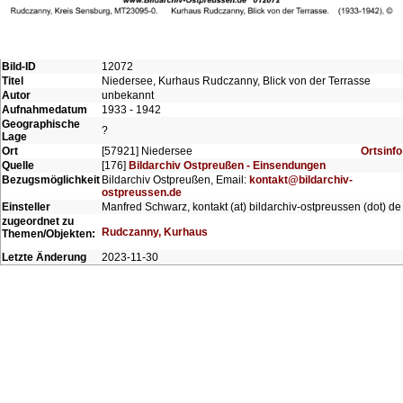
Bild-ID
12072
Titel
Niedersee, Kurhaus Rudczanny, Blick von der Terrasse
Autor
unbekannt
Aufnahmedatum
1933 - 1942
Geographische
?
Lage
Ort
[57921] Niedersee
Ortsinfo
Quelle
[176]
Bildarchiv Ostpreußen - Einsendungen
Bezugsmöglichkeit
Bildarchiv Ostpreußen, Email:
kontakt@bildarchiv-
ostpreussen.de
Einsteller
Manfred Schwarz, kontakt (at) bildarchiv-ostpreussen (dot) de
zugeordnet zu
Rudczanny, Kurhaus
Themen/Objekten:
Letzte Änderung
2023-11-30