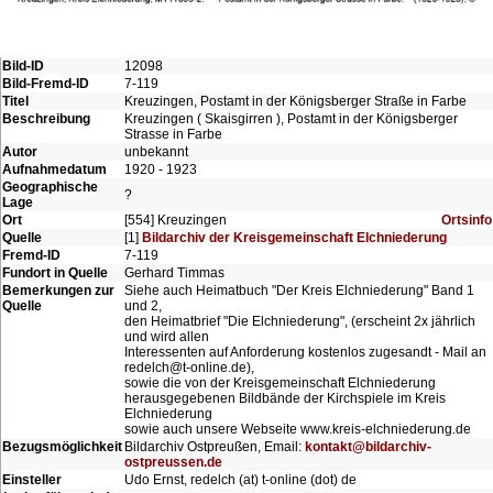
Bild-ID
12098
Bild-Fremd-ID
7-119
Titel
Kreuzingen, Postamt in der Königsberger Straße in Farbe
Beschreibung
Kreuzingen ( Skaisgirren ), Postamt in der Königsberger
Strasse in Farbe
Autor
unbekannt
Aufnahmedatum
1920 - 1923
Geographische
?
Lage
Ort
[554] Kreuzingen
Ortsinfo
Quelle
[1]
Bildarchiv der Kreisgemeinschaft Elchniederung
Fremd-ID
7-119
Fundort in Quelle
Gerhard Timmas
Bemerkungen zur
Siehe auch Heimatbuch "Der Kreis Elchniederung" Band 1
Quelle
und 2,
den Heimatbrief "Die Elchniederung", (erscheint 2x jährlich
und wird allen
Interessenten auf Anforderung kostenlos zugesandt - Mail an
redelch@t-online.de),
sowie die von der Kreisgemeinschaft Elchniederung
herausgegebenen Bildbände der Kirchspiele im Kreis
Elchniederung
sowie auch unsere Webseite www.kreis-elchniederung.de
Bezugsmöglichkeit
Bildarchiv Ostpreußen, Email:
kontakt@bildarchiv-
ostpreussen.de
Einsteller
Udo Ernst, redelch (at) t-online (dot) de