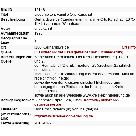
Bild-ID
12148
Titel
Liedemeiten, Familie Otto Kurschat
Beschreibung
Gerhardsweide ( Liedemeiten ), Familie Otto Kurschat ( 1875-
1936 ) vor ihrem Wohnhaus
Autor
unbekannt
Aufnahmedatum
1928
Geographische
?
Lage
Ort
[286] Gerhardsweide
Ortsinfo
Quelle
[1]
Bildarchiv der Kreisgemeinschaft Elchniederung
Bemerkungen zur
Siehe auch Heimatbuch "Der Kreis Elchniederung" Band 1
Quelle
und 2,
den Heimatbrief "Die Elchniederung", (erscheint 2x jährlich
und wird allen
Interessenten auf Anforderung kostenlos zugesandt - Mail an
redelch@t-online.de),
sowie die von der Kreisgemeinschaft Elchniederung
herausgegebenen Bildbände der Kirchspiele im Kreis
Elchniederung
sowie auch unsere Webseite www.kreis-elchniederung.de
Bezugsmöglichkeit
Bildarchiv Ostpreußen, Email:
kontakt@bildarchiv-
ostpreussen.de
Einsteller
Udo Ernst, redelch (at) t-online (dot) de
(weiterführender)
http://www.kreis-elchniederung.de
Link
Letzte Änderung
2015-03-25