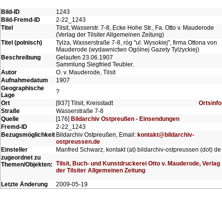
Bild-ID
1243
Bild-Fremd-ID
2-22_1243
Titel
Tilsit, Wasserstr. 7-8, Ecke Hohe Str., Fa. Otto v. Mauderode
(Verlag der Tilsiter Allgemeinen Zeitung)
Titel (polnisch)
Tylża, Wasserstraße 7-8, róg "ul. Wysokiej", firma Ottona von
Mauderode (wydawnictwo Ogólnej Gazety Tylżyckiej)
Beschreibung
Gelaufen 23.06.1907
Sammlung Siegfried Teubler.
Autor
O. v. Mauderode, Tilsit
Aufnahmedatum
1907
Geographische
?
Lage
Ort
[937] Tilsit, Kreisstadt
Ortsinfo
Straße
Wasserstraße 7-8
Quelle
[176]
Bildarchiv Ostpreußen - Einsendungen
Fremd-ID
2-22_1243
Bezugsmöglichkeit
Bildarchiv Ostpreußen, Email:
kontakt@bildarchiv-
ostpreussen.de
Einsteller
Manfred Schwarz, kontakt (at) bildarchiv-ostpreussen (dot) de
zugeordnet zu
Tilsit, Buch- und Kunstdruckerei Otto v. Mauderode, Verlag
Themen/Objekten:
der Tilsiter Allgemeinen Zeitung
Letzte Änderung
2009-05-19