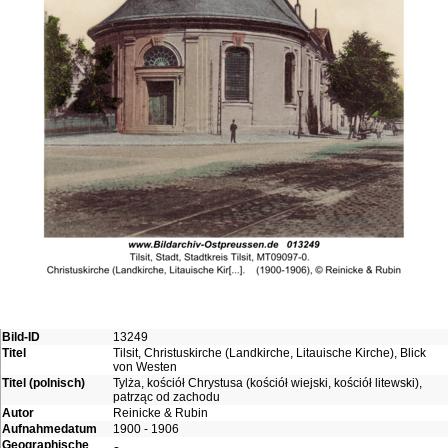
Bild-ID
13249
Titel
Tilsit, Christuskirche (Landkirche, Litauische Kirche), Blick
von Westen
Titel (polnisch)
Tylża, kościół Chrystusa (kościół wiejski, kościół litewski),
patrząc od zachodu
Autor
Reinicke & Rubin
Aufnahmedatum
1900 - 1906
Geographische