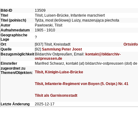
Bild-ID
13509
Titel
Tilsit, Luisen-Brücke, Infanterie marschiert
Titel (polnisch)
Tylża, most (królowej) Luizy, maszerująca piechota
Autor
Pawlowski, Tilsit
Aufnahmedatum
1905 - 1910
Geographische
?
Lage
Ort
[937] Tilsit, Kreisstadt
Ortsinfo
Quelle
[92]
Sammlung Peter Joost
Bezugsmöglichkeit
Bildarchiv Ostpreußen, Email:
kontakt@bildarchiv-
ostpreussen.de
Einsteller
Manfred Schwarz, kontakt (at) bildarchiv-ostpreussen (dot) de
zugeordnet zu
Tilsit, Königin-Luise-Brücke
Themen/Objekten:
Tilsit, Infanterie-Regiment von Boyen (5. Ostpr.) Nr. 41
Tilsit als Garnisonsstadt
Letzte Änderung
2025-12-17