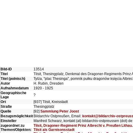
Bild-ID
13514
Titel
Tilsit, Thesingplatz, Denkmal des Dragoner-Regiments Prinz A
Titel (polnisch)
Tylża, "plac Thesinga", pomnik pułku dragonów księcia Albrec
Autor
H. Rubin, Dresden
Aufnahmedatum
1920 - 1925
Geographische
?
Lage
Ort
[937] Tilsit, Kreisstadt
Straße
Thesingplatz
Quelle
[92]
Sammlung Peter Joost
Bezugsmöglichkeit
Bildarchiv Ostpreußen, Email:
kontakt@bildarchiv-ostpreus
Einsteller
Manfred Schwarz, kontakt (at) bildarchiv-ostpreussen (dot) de
zugeordnet zu
Tilsit, Dragoner-Regiment Prinz Albrecht v. Preußen Lithau.
Themen/Objekten:
Tilsit als Garnisonsstadt