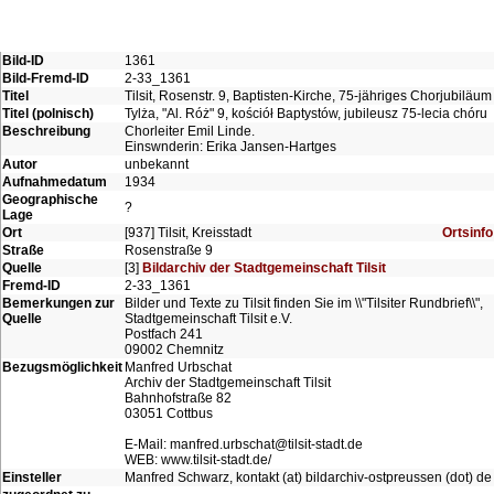
Bild-ID
1361
Bild-Fremd-ID
2-33_1361
Titel
Tilsit, Rosenstr. 9, Baptisten-Kirche, 75-jähriges Chorjubiläum
Titel (polnisch)
Tylża, "Al. Róż" 9, kościół Baptystów, jubileusz 75-lecia chóru
Beschreibung
Chorleiter Emil Linde.
Einswnderin: Erika Jansen-Hartges
Autor
unbekannt
Aufnahmedatum
1934
Geographische
?
Lage
Ort
[937] Tilsit, Kreisstadt
Ortsinfo
Straße
Rosenstraße 9
Quelle
[3]
Bildarchiv der Stadtgemeinschaft Tilsit
Fremd-ID
2-33_1361
Bemerkungen zur
Bilder und Texte zu Tilsit finden Sie im \\"Tilsiter Rundbrief\\",
Quelle
Stadtgemeinschaft Tilsit e.V.
Postfach 241
09002 Chemnitz
Bezugsmöglichkeit
Manfred Urbschat
Archiv der Stadtgemeinschaft Tilsit
Bahnhofstraße 82
03051 Cottbus
E-Mail: manfred.urbschat@tilsit-stadt.de
WEB: www.tilsit-stadt.de/
Einsteller
Manfred Schwarz, kontakt (at) bildarchiv-ostpreussen (dot) de