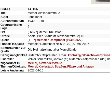
Bild-ID
141106
Titel
Memel, Alexanderstraße 10
Autor
unbekannt
Aufnahmedatum
1930 - 1940
Geographische
?
Lage
Ort
[56877] Memel, Kreisstadt
Straße
Adolf-Hitler-Straße (fr. Alexanderstraße) 10
Quelle
[1107]
Memeler Dampfboot (1949-2022)
Fundort in Quelle
Memeler Dampfboot Nr. 5, S. 70, 20. Mai 2007
Bemerkungen zur
Die Heimatzeitung aller Memelländer
Quelle
Bezugsmöglichkeit
Bildarchiv Ostpreußen, Email:
kontakt@bildarchiv-ostpreus
Einsteller
Volker Schernikau, kontakt (at) bildarchiv-ostpreussen (dot) d
zugeordnet zu
Memel, Alexanderstraße
Themen/Objekten:
Memel, Kreisstadt, Straßen, Plätze und Anlagen
Letzte Änderung
2023-04-16