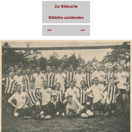
Zur Bildsuche
Bildinfos ausblenden
<<
>>