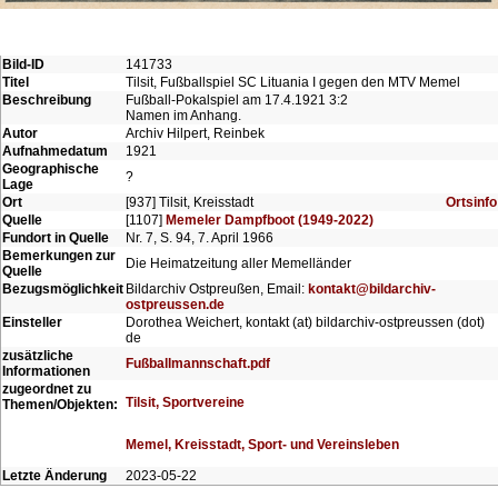
Bild-ID
141733
Titel
Tilsit, Fußballspiel SC Lituania I gegen den MTV Memel
Beschreibung
Fußball-Pokalspiel am 17.4.1921 3:2
Namen im Anhang.
Autor
Archiv Hilpert, Reinbek
Aufnahmedatum
1921
Geographische
?
Lage
Ort
[937] Tilsit, Kreisstadt
Ortsinfo
Quelle
[1107]
Memeler Dampfboot (1949-2022)
Fundort in Quelle
Nr. 7, S. 94, 7. April 1966
Bemerkungen zur
Die Heimatzeitung aller Memelländer
Quelle
Bezugsmöglichkeit
Bildarchiv Ostpreußen, Email:
kontakt@bildarchiv-
ostpreussen.de
Einsteller
Dorothea Weichert, kontakt (at) bildarchiv-ostpreussen (dot)
de
zusätzliche
Fußballmannschaft.pdf
Informationen
zugeordnet zu
Tilsit, Sportvereine
Themen/Objekten:
Memel, Kreisstadt, Sport- und Vereinsleben
Letzte Änderung
2023-05-22