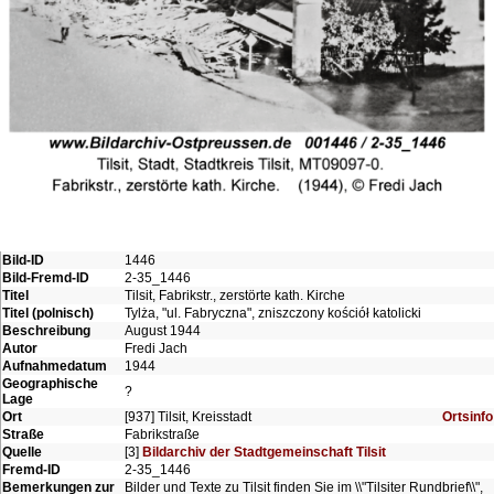
Bild-ID
1446
Bild-Fremd-ID
2-35_1446
Titel
Tilsit, Fabrikstr., zerstörte kath. Kirche
Titel (polnisch)
Tylża, "ul. Fabryczna", zniszczony kościół katolicki
Beschreibung
August 1944
Autor
Fredi Jach
Aufnahmedatum
1944
Geographische
?
Lage
Ort
[937] Tilsit, Kreisstadt
Ortsinfo
Straße
Fabrikstraße
Quelle
[3]
Bildarchiv der Stadtgemeinschaft Tilsit
Fremd-ID
2-35_1446
Bemerkungen zur
Bilder und Texte zu Tilsit finden Sie im \\"Tilsiter Rundbrief\\",