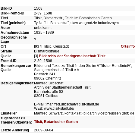
Bild-ID
1508
Bild-Fremd-ID
2-39_1508
Titel
Tilsit, Bismarckstr., Teich im Botanischen Garten
Titel (polnisch)
Tylża, "ul. Bismarcka", staw w ogrodzie botanicznym
Autor
unbekannt
Aufnahmedatum
1925 - 1939
Geographische
?
Lage
Ort
[937] Tilsit, Kreisstadt
Ortsinfo
Straße
Bismarckstraße
Quelle
[3]
Bildarchiv der Stadtgemeinschaft Tilsit
Fremd-ID
2-39_1508
Bemerkungen zur
Bilder und Texte zu Tilsit finden Sie im \\"Tilsiter Rundbrief\\",
Quelle
Stadtgemeinschaft Tilsit e.V.
Postfach 241
09002 Chemnitz
Bezugsmöglichkeit
Manfred Urbschat
Archiv der Stadtgemeinschaft Tilsit
Bahnhofstraße 82
03051 Cottbus
E-Mail: manfred.urbschat@tilsit-stadt.de
WEB: www.tilsit-stadt.de/
Einsteller
Manfred Schwarz, kontakt (at) bildarchiv-ostpreussen (dot) de
zugeordnet zu
Tilsit, Botanischer Garten
Themen/Objekten:
Letzte Änderung
2009-09-04