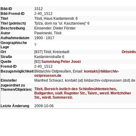
Bild-ID
1512
Bild-Fremd-ID
2-40_1512
Titel
Tilsit, Haus Kastanienstr. 6
Titel (polnisch)
Tylża, dom na "ul. Kasztanowej" 6
Beschreibung
Einsender: Dieter Förster
Autor
Pawlowski, Tilsit
Aufnahmedatum
1900 - 1917
Geographische
?
Lage
Ort
[937] Tilsit, Kreisstadt
Ortsinfo
Straße
Kastanienstraße 6
Quelle
[92]
Sammlung Peter Joost
Fremd-ID
2-40_1512
Bezugsmöglichkeit
Bildarchiv Ostpreußen, Email:
kontakt@bildarchiv-
ostpreussen.de
Einsteller
Manfred Schwarz, kontakt (at) bildarchiv-ostpreussen (dot) de
zugeordnet zu
Tilsit, Bereich östlich des Schloßmühlenteiches,
Themen/Objekten:
Ballgarden, südl. Ragniter Str., Talstr., westl. Moritzhöher
Str., nördl. Sommerstr.
Letzte Änderung
2009-10-06