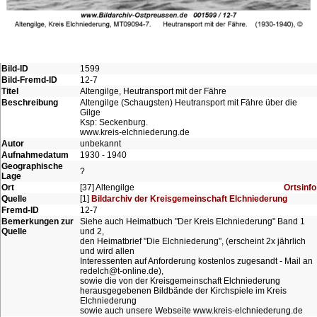
Bild-ID
1599
Bild-Fremd-ID
12-7
Titel
Altengilge, Heutransport mit der Fähre
Beschreibung
Altengilge (Schaugsten) Heutransport mit Fähre über die
Gilge
Ksp: Seckenburg.
www.kreis-elchniederung.de
Autor
unbekannt
Aufnahmedatum
1930 - 1940
Geographische
?
Lage
Ort
[37] Altengilge
Ortsinfo
Quelle
[1]
Bildarchiv der Kreisgemeinschaft Elchniederung
Fremd-ID
12-7
Bemerkungen zur
Siehe auch Heimatbuch "Der Kreis Elchniederung" Band 1
Quelle
und 2,
den Heimatbrief "Die Elchniederung", (erscheint 2x jährlich
und wird allen
Interessenten auf Anforderung kostenlos zugesandt - Mail an
redelch@t-online.de),
sowie die von der Kreisgemeinschaft Elchniederung
herausgegebenen Bildbände der Kirchspiele im Kreis
Elchniederung
sowie auch unsere Webseite www.kreis-elchniederung.de