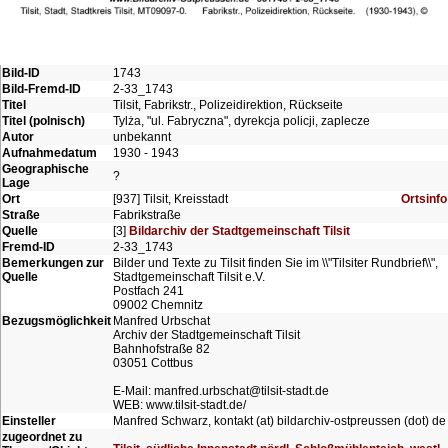
Bild-ID
1743
Bild-Fremd-ID
2-33_1743
Titel
Tilsit, Fabrikstr., Polizeidirektion, Rückseite
Titel (polnisch)
Tylża, "ul. Fabryczna", dyrekcja policji, zaplecze
Autor
unbekannt
Aufnahmedatum
1930 - 1943
Geographische
?
Lage
Ort
[937] Tilsit, Kreisstadt
Ortsinfo
Straße
Fabrikstraße
Quelle
[3]
Bildarchiv der Stadtgemeinschaft Tilsit
Fremd-ID
2-33_1743
Bemerkungen zur
Bilder und Texte zu Tilsit finden Sie im \\"Tilsiter Rundbrief\\",
Quelle
Stadtgemeinschaft Tilsit e.V.
Postfach 241
09002 Chemnitz
Bezugsmöglichkeit
Manfred Urbschat
Archiv der Stadtgemeinschaft Tilsit
Bahnhofstraße 82
03051 Cottbus
E-Mail: manfred.urbschat@tilsit-stadt.de
WEB: www.tilsit-stadt.de/
Einsteller
Manfred Schwarz, kontakt (at) bildarchiv-ostpreussen (dot) de
zugeordnet zu