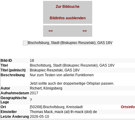
Zur Bildsuche
Bildinfos ausblenden
<<
>>
Bild-ID
18
Titel
Bischofsburg, Stadt (Biskupiec Reszelski), GAS 18V
Titel (polnisch)
Biskupiec Reszelski, GAS 18V
Beschreibung
Nur zum Testen von allerlei Funktionen
Jetzt sollte auch der doppelseitige Ortsplan passen.
Autor
Richert, Königsberg
Aufnahmedatum
2017
Geographische
?
Lage
Ort
[50268] Bischofsburg, Kreisstadt
Ortsinfo
Einsteller
Thomas Mack, mack (at) th-mack (dot) de
Letzte Änderung
2026-05-10