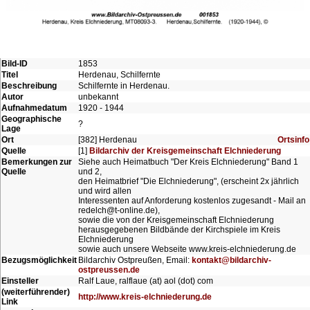
Bild-ID
1853
Titel
Herdenau, Schilfernte
Beschreibung
Schilfernte in Herdenau.
Autor
unbekannt
Aufnahmedatum
1920 - 1944
Geographische
?
Lage
Ort
[382] Herdenau
Ortsinfo
Quelle
[1]
Bildarchiv der Kreisgemeinschaft Elchniederung
Bemerkungen zur
Siehe auch Heimatbuch "Der Kreis Elchniederung" Band 1
Quelle
und 2,
den Heimatbrief "Die Elchniederung", (erscheint 2x jährlich
und wird allen
Interessenten auf Anforderung kostenlos zugesandt - Mail an
redelch@t-online.de),
sowie die von der Kreisgemeinschaft Elchniederung
herausgegebenen Bildbände der Kirchspiele im Kreis
Elchniederung
sowie auch unsere Webseite www.kreis-elchniederung.de
Bezugsmöglichkeit
Bildarchiv Ostpreußen, Email:
kontakt@bildarchiv-
ostpreussen.de
Einsteller
Ralf Laue, ralflaue (at) aol (dot) com
(weiterführender)
http://www.kreis-elchniederung.de
Link