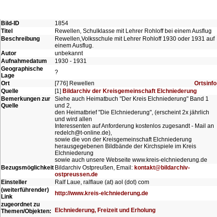
Bild-ID
1854
Titel
Rewellen, Schulklasse mit Lehrer Rohloff bei einem Ausflug
Beschreibung
Rewellen,Volksschule mit Lehrer Rohloff 1930 oder 1931 auf
einem Ausflug.
Autor
unbekannt
Aufnahmedatum
1930 - 1931
Geographische
?
Lage
Ort
[776] Rewellen
Ortsinfo
Quelle
[1]
Bildarchiv der Kreisgemeinschaft Elchniederung
Bemerkungen zur
Siehe auch Heimatbuch "Der Kreis Elchniederung" Band 1
Quelle
und 2,
den Heimatbrief "Die Elchniederung", (erscheint 2x jährlich
und wird allen
Interessenten auf Anforderung kostenlos zugesandt - Mail an
redelch@t-online.de),
sowie die von der Kreisgemeinschaft Elchniederung
herausgegebenen Bildbände der Kirchspiele im Kreis
Elchniederung
sowie auch unsere Webseite www.kreis-elchniederung.de
Bezugsmöglichkeit
Bildarchiv Ostpreußen, Email:
kontakt@bildarchiv-
ostpreussen.de
Einsteller
Ralf Laue, ralflaue (at) aol (dot) com
(weiterführender)
http://www.kreis-elchniederung.de
Link
zugeordnet zu
Elchniederung, Freizeit und Erholung
Themen/Objekten: