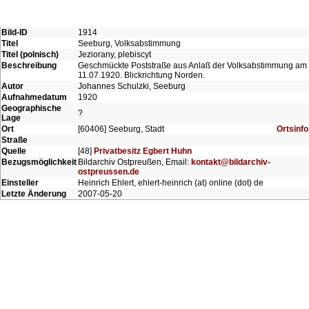
Bild-ID
1914
Titel
Seeburg, Volksabstimmung
Titel (polnisch)
Jeziorany, plebiscyt
Beschreibung
Geschmückte Poststraße aus Anlaß der Volksabstimmung am
11.07.1920. Blickrichtung Norden.
Autor
Johannes Schulzki, Seeburg
Aufnahmedatum
1920
Geographische
?
Lage
Ort
[60406] Seeburg, Stadt
Ortsinfo
Straße
Quelle
[48]
Privatbesitz Egbert Huhn
Bezugsmöglichkeit
Bildarchiv Ostpreußen, Email:
kontakt@bildarchiv-
ostpreussen.de
Einsteller
Heinrich Ehlert, ehlert-heinrich (at) online (dot) de
Letzte Änderung
2007-05-20