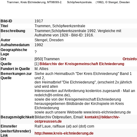
Bild-ID
1917
Titel
Trammen, Schöpfwerkzentrale
Beschreibung
Trammen;Schöpfwerkszentrale 1992. Vergleiche mit
Aufnahme von 1928 - Bild-ID: 1916.
Autor
Stengel, Dresden
Aufnahmedatum
1992
Geographische
?
Lage
Ort
[950] Trammen
Ortsinfo
Quelle
[1]
Bildarchiv der Kreisgemeinschaft Elchniederung
Fundort in Quelle
M. Allies
Bemerkungen zur
Siehe auch Heimatbuch "Der Kreis Elchniederung" Band 1
Quelle
und 2,
den Heimatbrief "Die Elchniederung", (erscheint 2x jährlich
und wird allen
Interessenten auf Anforderung kostenlos zugesandt - Mail an
redelch@t-online.de),
sowie die von der Kreisgemeinschaft Elchniederung
herausgegebenen Bildbände der Kirchspiele im Kreis
Elchniederung
sowie auch unsere Webseite www.kreis-elchniederung.de
Bezugsmöglichkeit
Bildarchiv Ostpreußen, Email:
kontakt@bildarchiv-
ostpreussen.de
Einsteller
Ralf Laue, ralflaue (at) aol (dot) com
(weiterführender)
http://www.kreis-elchniederung.de
Link