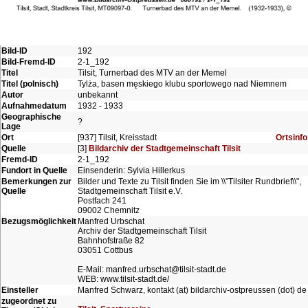
Bild-ID
192
Bild-Fremd-ID
2-1_192
Titel
Tilsit, Turnerbad des MTV an der Memel
Titel (polnisch)
Tylża, basen męskiego klubu sportowego nad Niemnem
Autor
unbekannt
Aufnahmedatum
1932 - 1933
Geographische
?
Lage
Ort
[937] Tilsit, Kreisstadt
Ortsinfo
Quelle
[3]
Bildarchiv der Stadtgemeinschaft Tilsit
Fremd-ID
2-1_192
Fundort in Quelle
Einsenderin: Sylvia Hillerkus
Bemerkungen zur
Bilder und Texte zu Tilsit finden Sie im \\"Tilsiter Rundbrief\\",
Quelle
Stadtgemeinschaft Tilsit e.V.
Postfach 241
09002 Chemnitz
Bezugsmöglichkeit
Manfred Urbschat
Archiv der Stadtgemeinschaft Tilsit
Bahnhofstraße 82
03051 Cottbus
E-Mail: manfred.urbschat@tilsit-stadt.de
WEB: www.tilsit-stadt.de/
Einsteller
Manfred Schwarz, kontakt (at) bildarchiv-ostpreussen (dot) de
zugeordnet zu