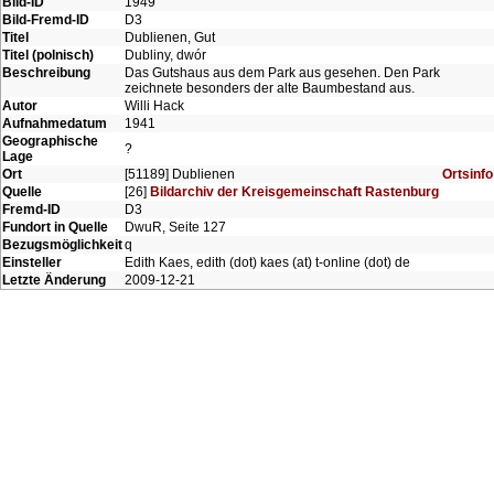
Bild-ID
1949
Bild-Fremd-ID
D3
Titel
Dublienen, Gut
Titel (polnisch)
Dubliny, dwór
Beschreibung
Das Gutshaus aus dem Park aus gesehen. Den Park
zeichnete besonders der alte Baumbestand aus.
Autor
Willi Hack
Aufnahmedatum
1941
Geographische
?
Lage
Ort
[51189] Dublienen
Ortsinfo
Quelle
[26]
Bildarchiv der Kreisgemeinschaft Rastenburg
Fremd-ID
D3
Fundort in Quelle
DwuR, Seite 127
Bezugsmöglichkeit
q
Einsteller
Edith Kaes, edith (dot) kaes (at) t-online (dot) de
Letzte Änderung
2009-12-21