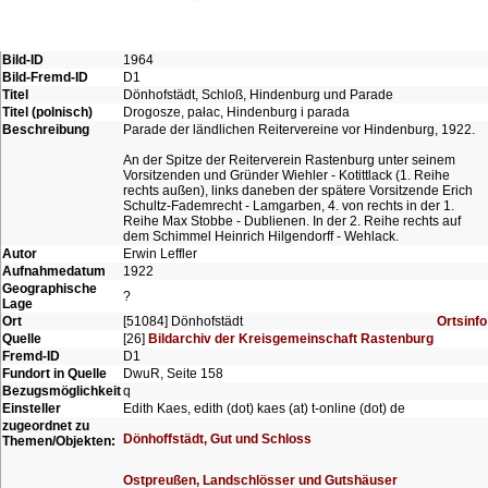
Bild-ID
1964
Bild-Fremd-ID
D1
Titel
Dönhofstädt, Schloß, Hindenburg und Parade
Titel (polnisch)
Drogosze, pałac, Hindenburg i parada
Beschreibung
Parade der ländlichen Reitervereine vor Hindenburg, 1922.
An der Spitze der Reiterverein Rastenburg unter seinem
Vorsitzenden und Gründer Wiehler - Kotittlack (1. Reihe
rechts außen), links daneben der spätere Vorsitzende Erich
Schultz-Fademrecht - Lamgarben, 4. von rechts in der 1.
Reihe Max Stobbe - Dublienen. In der 2. Reihe rechts auf
dem Schimmel Heinrich Hilgendorff - Wehlack.
Autor
Erwin Leffler
Aufnahmedatum
1922
Geographische
?
Lage
Ort
[51084] Dönhofstädt
Ortsinfo
Quelle
[26]
Bildarchiv der Kreisgemeinschaft Rastenburg
Fremd-ID
D1
Fundort in Quelle
DwuR, Seite 158
Bezugsmöglichkeit
q
Einsteller
Edith Kaes, edith (dot) kaes (at) t-online (dot) de
zugeordnet zu
Dönhoffstädt, Gut und Schloss
Themen/Objekten:
Ostpreußen, Landschlösser und Gutshäuser