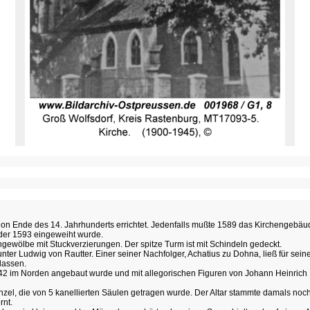
chon Ende des 14. Jahrhunderts errichtet. Jedenfalls mußte 1589 das Kirchengebä
 der 1593 eingeweiht wurde.
ewölbe mit Stuckverzierungen. Der spitze Turm ist mit Schindeln gedeckt.
 unter Ludwig von Rautter. Einer seiner Nachfolger, Achatius zu Dohna, ließ für s
lassen.
1742 im Norden angebaut wurde und mit allegorischen Figuren von Johann Heinrich 
anzel, die von 5 kanellierten Säulen getragen wurde. Der Altar stammte damals noc
rnt.