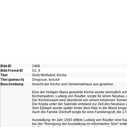
Bild-ID
1968
Bild-Fremd-ID
G1, 8
Titel
Groß Wolfsdorf, Kirche
Titel (polnisch)
Drogosze, kościół
Beschreibung
Ansicht der Kirche vom Gemeindehaus aus gesehen.
Eine der heiligen Maria geweihte Kirche wurde vermutlich s
Kirchenpatron, Ludwig von Rautter, sorgte für einen Neubau,
Der Kirchenraum wird überdeckt von einem hölzernen Tonneng
Die Krypta unter der Sakristei entstand zur Zeit des Neubaus
Sein Epitaph wurde später hinter dem Altar in die Wand einge
Auch die Familie Dönhoff sorgte für eine Familiengruft, die 
Ausstattung: Im Jahr 1593 stiftete Ludwig von Rautter eine K
bei der "Reinigung der Ausstattung im reformierten Sinn" entfe