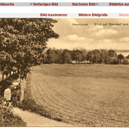
Bildsuche
< Vorheriges Bild
Nächstes Bild >
Bildinfos a
Bild maximieren
Mittlere Bildgröße
Norma