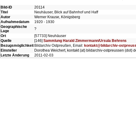
Bild-ID
20114
Titel
Neuhäuser, Blick auf Bahnhof und Haff
Autor
Werner Krause, Königsberg
Aufnahmedatum
1920 - 1930
Geographische
?
Lage
Ort
[57733] Neuhäuser
Quelle
[146]
Sammlung Harald Zimmermann/Ursula Behrens
Bezugsmöglichkeit
Bildarchiv Ostpreußen, Email:
kontakt@bildarchiv-ostpreus
Einsteller
Dorothea Weichert, kontakt (at) bildarchiv-ostpreussen (dot) d
Letzte Änderung
2011-02-03