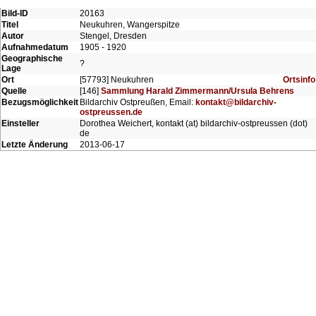
Bild-ID
20163
Titel
Neukuhren, Wangerspitze
Autor
Stengel, Dresden
Aufnahmedatum
1905 - 1920
Geographische
?
Lage
Ort
[57793] Neukuhren
Ortsinfo
Quelle
[146]
Sammlung Harald Zimmermann/Ursula Behrens
Bezugsmöglichkeit
Bildarchiv Ostpreußen, Email:
kontakt@bildarchiv-
ostpreussen.de
Einsteller
Dorothea Weichert, kontakt (at) bildarchiv-ostpreussen (dot)
de
Letzte Änderung
2013-06-17