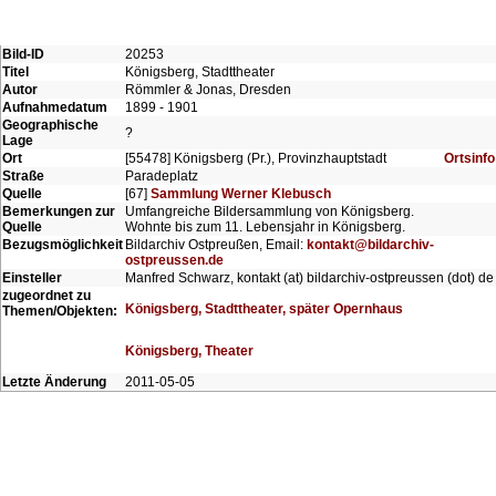
Bild-ID
20253
Titel
Königsberg, Stadttheater
Autor
Römmler & Jonas, Dresden
Aufnahmedatum
1899 - 1901
Geographische
?
Lage
Ort
[55478] Königsberg (Pr.), Provinzhauptstadt
Ortsinfo
Straße
Paradeplatz
Quelle
[67]
Sammlung Werner Klebusch
Bemerkungen zur
Umfangreiche Bildersammlung von Königsberg.
Quelle
Wohnte bis zum 11. Lebensjahr in Königsberg.
Bezugsmöglichkeit
Bildarchiv Ostpreußen, Email:
kontakt@bildarchiv-
ostpreussen.de
Einsteller
Manfred Schwarz, kontakt (at) bildarchiv-ostpreussen (dot) de
zugeordnet zu
Königsberg, Stadttheater, später Opernhaus
Themen/Objekten:
Königsberg, Theater
Letzte Änderung
2011-05-05