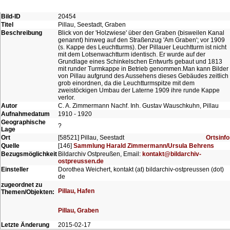
Bild-ID
20454
Titel
Pillau, Seestadt, Graben
Beschreibung
Blick von der 'Holzwiese' über den Graben (bisweilen Kanal
genannt) hinweg auf den Straßenzug 'Am Graben'; vor 1909
(s. Kappe des Leuchtturms). Der Pillauer Leuchtturm ist nicht
mit dem Lotsenwachtturm identisch. Er wurde auf der
Grundlage eines Schinkelschen Entwurfs gebaut und 1813
mit runder Turmkappe in Betrieb genommen.Man kann Bilder
von Pillau aufgrund des Aussehens dieses Gebäudes zeitlich
grob einordnen, da die Leuchtturmspitze mit dem
zweistöckigen Umbau der Laterne 1909 ihre runde Kappe
verlor.
Autor
C. A. Zimmermann Nachf. Inh. Gustav Wauschkuhn, Pillau
Aufnahmedatum
1910 - 1920
Geographische
?
Lage
Ort
[58521] Pillau, Seestadt
Ortsinfo
Quelle
[146]
Sammlung Harald Zimmermann/Ursula Behrens
Bezugsmöglichkeit
Bildarchiv Ostpreußen, Email:
kontakt@bildarchiv-
ostpreussen.de
Einsteller
Dorothea Weichert, kontakt (at) bildarchiv-ostpreussen (dot)
de
zugeordnet zu
Pillau, Hafen
Themen/Objekten:
Pillau, Graben
Letzte Änderung
2015-02-17