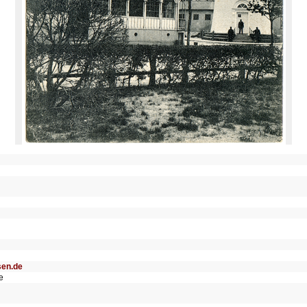
sen.de
e