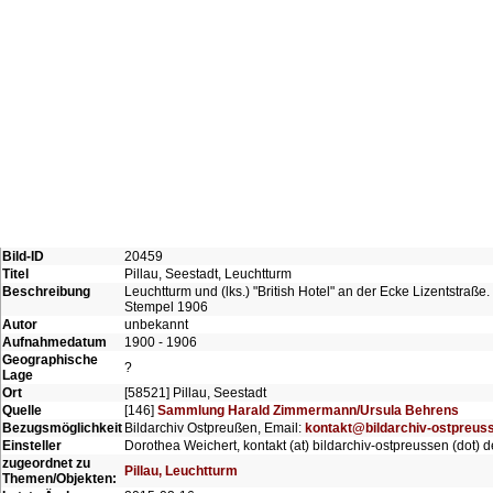
Bild-ID
20459
Titel
Pillau, Seestadt, Leuchtturm
Beschreibung
Leuchtturm und (lks.) "British Hotel" an der Ecke Lizentstraße.
Stempel 1906
Autor
unbekannt
Aufnahmedatum
1900 - 1906
Geographische
?
Lage
Ort
[58521] Pillau, Seestadt
Quelle
[146]
Sammlung Harald Zimmermann/Ursula Behrens
Bezugsmöglichkeit
Bildarchiv Ostpreußen, Email:
kontakt@bildarchiv-ostpreus
Einsteller
Dorothea Weichert, kontakt (at) bildarchiv-ostpreussen (dot) d
zugeordnet zu
Pillau, Leuchtturm
Themen/Objekten: