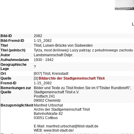
Bild-ID
2082
Bild-Fremd-ID
1-15_2082
Titel
Tilsit, Luisen-Brücke von Südwesten
Titel (polnisch)
Tylża, most (królowej) Luizy patrząc z południowego zachodu
Autor
Landsmannschaft Ostpr.
Aufnahmedatum
1930 - 1942
Geographische
?
Lage
Ort
[937] Tilsit, Kreisstadt
Quelle
[3]
Bildarchiv der Stadtgemeinschaft Tilsit
Fremd-ID
1-15_2082
Bemerkungen zur
Bilder und Texte zu Tilsit finden Sie im \\"Tilsiter Rundbrief\\",
Quelle
Stadtgemeinschaft Tilsit e.V.
Postfach 241
09002 Chemnitz
Bezugsmöglichkeit
Manfred Urbschat
Archiv der Stadtgemeinschaft Tilsit
Bahnhofstraße 82
03051 Cottbus
E-Mail: manfred.urbschat@tilsit-stadt.de
WEB: www.tilsit-stadt.de/