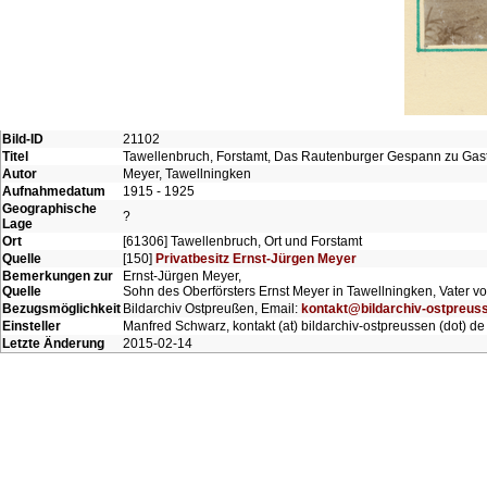
Bild-ID
21102
Titel
Tawellenbruch, Forstamt, Das Rautenburger Gespann zu Gas
Autor
Meyer, Tawellningken
Aufnahmedatum
1915 - 1925
Geographische
?
Lage
Ort
[61306] Tawellenbruch, Ort und Forstamt
Quelle
[150]
Privatbesitz Ernst-Jürgen Meyer
Bemerkungen zur
Ernst-Jürgen Meyer,
Quelle
Sohn des Oberförsters Ernst Meyer in Tawellningken, Vater 
Bezugsmöglichkeit
Bildarchiv Ostpreußen, Email:
kontakt@bildarchiv-ostpreus
Einsteller
Manfred Schwarz, kontakt (at) bildarchiv-ostpreussen (dot) de
Letzte Änderung
2015-02-14