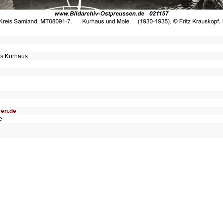
as Kurhaus.
sen.de
e