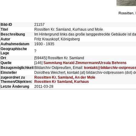
Bild-ID
21157
Titel
Rossitten Kr. Samland, Kurhaus und Mole
Beschreibung
Im Hintergrund links das große langgestreckte Gebäude ist d
Autor
Fritz Krauskopf, Königsberg
Aufnahmedatum
1930 - 1935
Geographische
?
Lage
Ort
[59445] Rossitten Kr. Samland
Quelle
[146]
Sammlung Harald Zimmermann/Ursula Behrens
Bezugsmöglichkeit
Bildarchiv Ostpreußen, Email:
kontakt@bildarchiv-ostpreus
Einsteller
Dorothea Weichert, kontakt (at) bildarchiv-ostpreussen (dot) d
zugeordnet zu
Rossitten Kr. Samland, An der Mole
Themen/Objekten:
Rossitten Kr Samland, Kurhaus
Letzte Änderung
2011-03-28