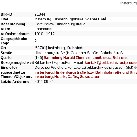
Bild-ID
21844
Titel
Insterburg, Hindenburgstraße, Wiener Café
Beschreibung
Ecke Below-Hindenburgstraße
Autor
unbekannt
Aufnahmedatum
1910 - 1917
Geographische
?
Lage
Ort
[53701] Insterburg, Kreisstadt
Straße
Hindenburgstraße (fr. Goldaper Straße+Bahnhofstraß
Quelle
[146]
Sammlung Harald Zimmermann/Ursula Behrens
Bezugsmöglichkeit
Bildarchiv Ostpreußen, Email:
kontakt@bildarchiv-ostpreus
Einsteller
Dorothea Weichert, kontakt (at) bildarchiv-ostpreussen (dot) d
zugeordnet zu
Insterburg, Hindenburgstraße bzw. Bahnhofstraße und U
Themen/Objekten:
Insterburg, Hotels, Cafés, Gaststätten
Letzte Änderung
2011-09-21