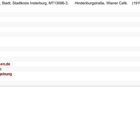
sen.de
e
mgebung