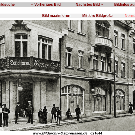
Bildsuche
< Vorheriges Bild
Nächstes Bild >
Bildinfos a
Bild maximieren
Mittlere Bildgröße
Norma